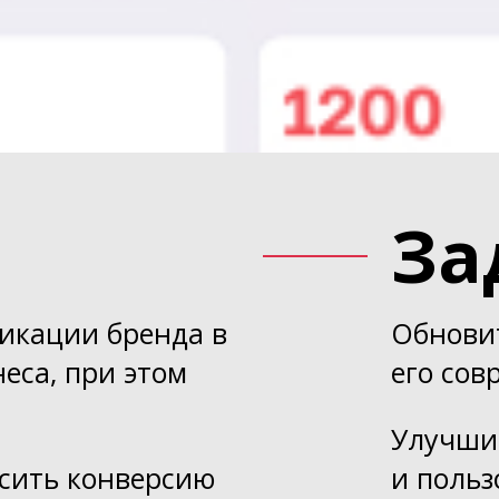
За
икации бренда в
Обновит
еса, при этом
его сов
Улучши
сить конверсию
и польз